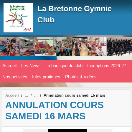
Panneau de gestion des cookies
La Bretonne Gymnic
Club
Accueil
Les News
La boutique du club
Inscriptions 2026-27
Nos activités
Infos pratiques
Photos & vidéos
Accueil
Annulation cours samedi 16 mars
ANNULATION COURS
SAMEDI 16 MARS