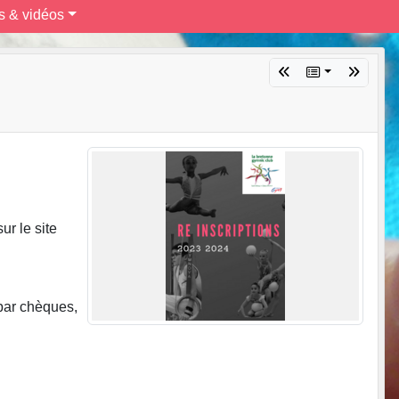
s & vidéos
ur le site
par chèques,