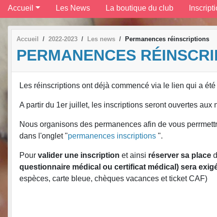
Accueil
Les News
La boutique du club
Inscript
Accueil
2022-2023
Les news
Permanences réinscriptions
PERMANENCES RÉINSCRI
Les réinscriptions ont déjà commencé via le lien qui a ét
A partir du 1er juillet, les inscriptions seront ouvertes a
Nous organisons des permanences afin de vous perrmettre de
dans l'onglet "
permanences inscriptions
".
Pour
valider une inscription
et ainsi
réserver sa place
d
questionnaire médical ou certificat médical)
sera exig
espèces, carte bleue, chèques vacances et ticket CAF)