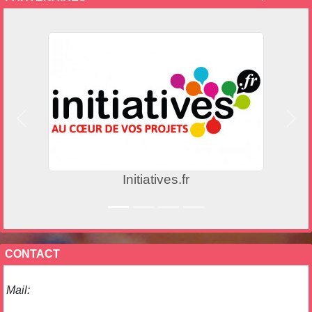
Précedent
Suiv
Initiatives.fr
CONTACT
Mail: