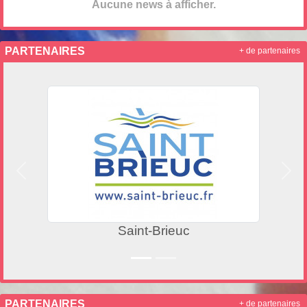
Aucune news à afficher.
PARTENAIRES
+ de partenaires
Précedent
Suiv
Saint-Brieuc
PARTENAIRES
+ de partenaires