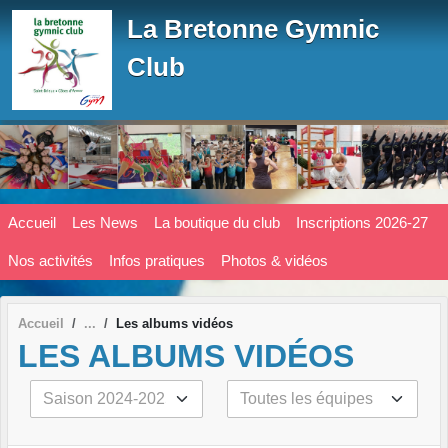
Panneau de gestion des cookies
La Bretonne Gymnic
Club
Accueil
Les News
La boutique du club
Inscriptions 2026-27
Nos activités
Infos pratiques
Photos & vidéos
Accueil
Les albums vidéos
LES ALBUMS VIDÉOS