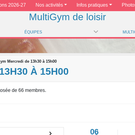
ions 2026-27
Nos activités
Infos pratiques
Photo
MultiGym de loisir
ÉQUIPES
gym Mercredi de 13h30 à 15h00
13H30 À 15H00
osée de 66 membres.
06