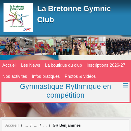
Panneau de gestion des cookies
La Bretonne Gymnic
Club
Accueil
Les News
La boutique du club
Inscriptions 2026-27
Nos activités
Infos pratiques
Photos & vidéos
Gymnastique Rythmique en
compétition
Accueil
GR Benjamines