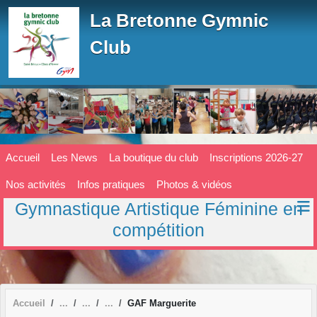
Panneau de gestion des cookies
La Bretonne Gymnic
Club
Accueil
Les News
La boutique du club
Inscriptions 2026-27
Nos activités
Infos pratiques
Photos & vidéos
Gymnastique Artistique Féminine en
compétition
Accueil
GAF Marguerite